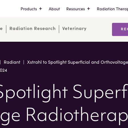
Products
About
Resources
Radiation Thera
re
Radiation Research
Veterinary
RE
|
Radiant
|
Xstrahl to Spotlight Superficial and Orthovoltag
2024
Spotlight Superf
ge Radiotherap