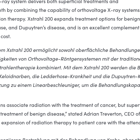
-ray system delivers both superficial treatments and
th by combining the capability of orthovoltage X-ray systems 
tion therapy. Xstrahl 200 expands treatment options for benign 
se, and Dupuytren’s disease, and is an excellent complement 
cost.
m Xstrahl 200 ermöglicht sowohl oberflächliche Behandlungen
igkeiten von Orthovoltage-Röntgensystemen mit der traditione
Strahlentherapie kombiniert. Mit dem Xstrahl 200 werden die 
 Keloidnarben, die Ledderhose-Krankheit und die Dupuytren-
zung zu einem Linearbeschleuniger, um die Behandlungskapaz
ns associate radiation with the treatment of cancer, but super
 treatment of benign disease,” stated Adrian Treverton, CEO of 
e expansion of radiation therapy to patient care with the att
assoziieren Bestrahlung mit der Behandlung von Krebs, aber ob