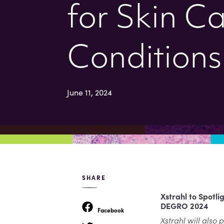
for Skin C
Condition
June 11, 2024
SHARE
X
strahl
to Spotli
DEGRO 2024
Facebook
Xstrahl
will also 