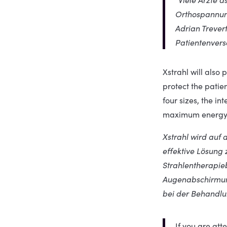
Orthospannung
Adrian Trever
Patientenvers
Xstrahl will also 
protect the patie
four sizes, the in
maximum energy u
Xstrahl wird auf 
effektive Lösung
Strahlentherapie
Augenabschirmung
bei der Behandlu
If you are att