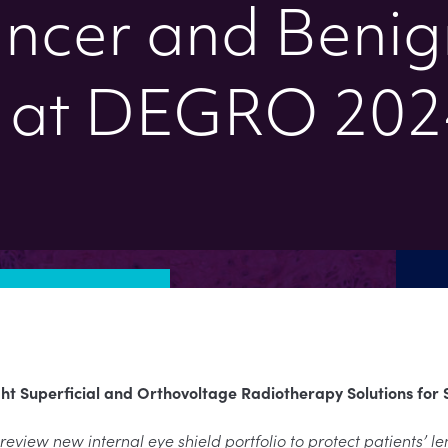
ancer and Benig
s at DEGRO 202
ght Superficial and Orthovoltage Radiotherapy Solutions for
preview new internal eye shield portfolio to protect patients’ 