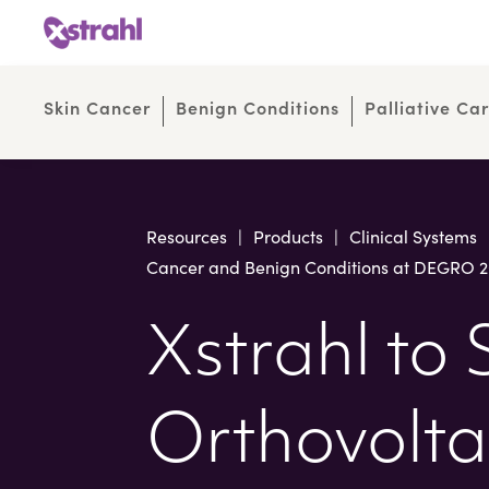
Skip
Skip
to
to
Content
navigation
Skin Cancer
Benign Conditions
Palliative Ca
Resources
|
Products
|
Clinical Systems
Cancer and Benign Conditions at DEGRO 
Xstrahl to 
Orthovolta