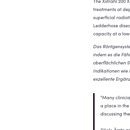
The Xstrahl 200 X
treatments at dep
superficial radia
Ledderhose disea
capacity at a low 
Das Röntgensyste
indem es die Fäh
oberflächlichen 
Indikationen wie
exzellente Ergän
“Many clinicia
a place in the
discussing th
“Viele Ärzte 