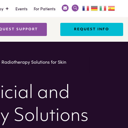
py
Events
For Patients
Search
X
QUEST SUPPORT
REQUEST INFO
e Radiotherapy Solutions for Skin
icial and
y Solutions