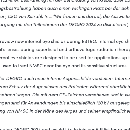
sbestrahlung haben auch einen wichtigen Platz bei der Beha
ton, CEO von Xstrahl, Inc. “Wir freuen uns darauf, die Ausweit
orgung mit den Teilnehmern der DEGRO 2024 zu diskutieren”, f
preview new internal eye shields during ESTRO. Internal eye shi
nt’s lenses during superficial and orthovoltage radiation the
ternal eye shields are designed to be used for applications up 
sed to treat NMSC near the eye and its sensitive structures.
der DEGRO auch neue interne Augenschilde vorstellen. Interne
 zum Schutz der Augenlinsen des Patienten während oberflächl
behandlungen. Die mit dem CE-Zeichen versehenen und in vier
en sind für Anwendungen bis einschließlich 120 kV ausgelegt
ng von NMSC in der Nähe des Auges und seiner empfindlichen
ending DEGRO 2024 and would like to join our VIP list for priv