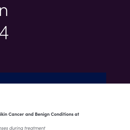
n
4
 Skin Cancer and Benign Conditions at
lenses during treatment