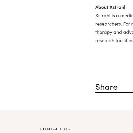
About Xstrahl
Xstrahl is a medi
researchers. For 
therapy and advan
research faciliti
Share
CONTACT US