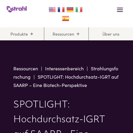
Skip
Skip
to
to
Content
navigation
Produkte
Ressourcen
Über uns
Ressourcen
|
Interessenbereich
|
Strahlungsfo
rschung
|
SPOTLIGHT: Hochdurchsatz-IGRT auf
SAARP – Eine Biotech-Perspektive
SPOTLIGHT:
Hochdurchsatz-IGRT